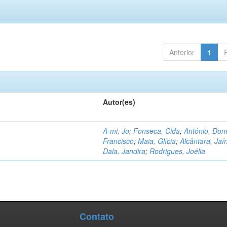
Anterior
1
Autor(es)
A-mi, Jo
;
Fonseca, Cida
;
António, Don
Francisco
;
Maia, Glícia
;
Alcântara, Jaí
Dala, Jandira
;
Rodrigues, Joélia
Contato