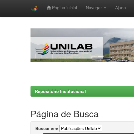
Página inicial
Navegar
Ajuda
Skip
navigation
Repositório Institucional
Página de Busca
Buscar em: