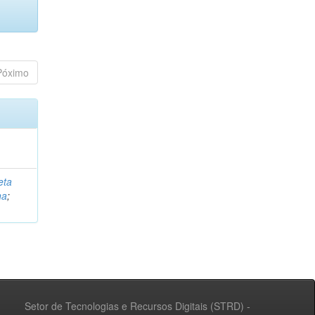
Póximo
eta
na
;
Setor de Tecnologias e Recursos Digitais (STRD) -