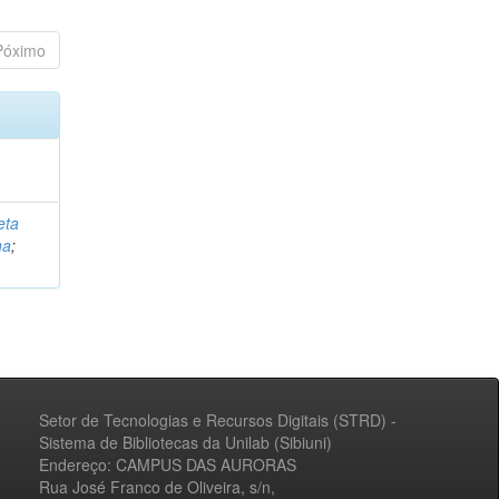
Póximo
eta
na
;
Setor de Tecnologias e Recursos Digitais (STRD) -
Sistema de Bibliotecas da Unilab (Sibiuni)
Endereço: CAMPUS DAS AURORAS
Rua José Franco de Oliveira, s/n,