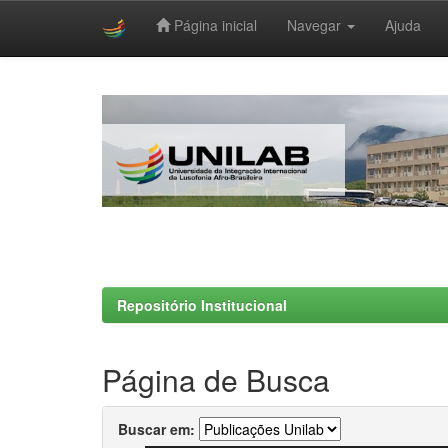
Página inicial
Navegar
Ajuda
Skip
navigation
Repositório Institucional
Página de Busca
Buscar em: