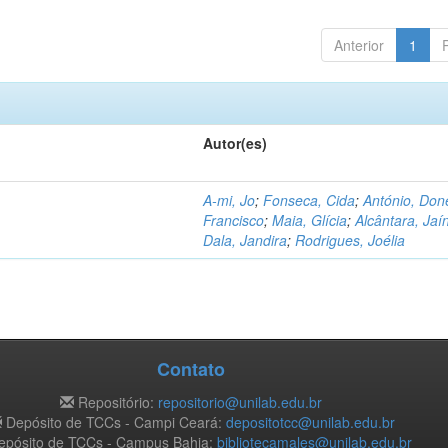
Anterior
1
Autor(es)
A-mi, Jo
;
Fonseca, Cida
;
António, Don
Francisco
;
Maia, Glícia
;
Alcântara, Jaí
Dala, Jandira
;
Rodrigues, Joélia
Contato
Repositório:
repositorio@unilab.edu.br
Depósito de TCCs - Campi Ceará:
depositotcc@unilab.edu.br
pósito de TCCs - Campus Bahia:
bibliotecamales@unilab.edu.br