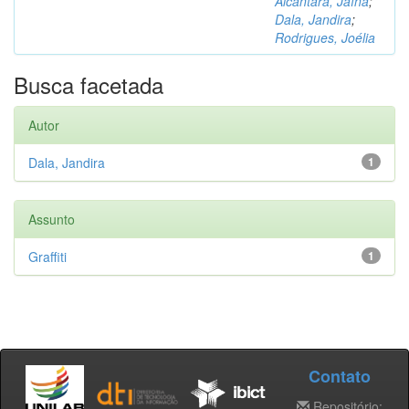
Alcântara, Jaína
;
Dala, Jandira
;
Rodrigues, Joélia
Busca facetada
Autor
Dala, Jandira
1
Assunto
Graffiti
1
Contato
Repositório: