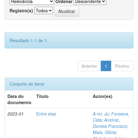
Ordenar
Registro(s)
Resultado 1-1 de 1.
Anterior
1
Póximo
Conjunto de itens:
Data do
Título
Autor(es)
documento
2023-01
Entre elas
A-mi, Jo
;
Fonseca,
Cida
;
António,
Doneta Francisco
;
Maia, Glícia
;