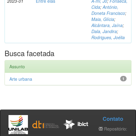
2023-01
Entre elas
A-mi, Jo
;
Fonseca,
Cida
;
António,
Doneta Francisco
;
Maia, Glícia
;
Alcântara, Jaína
;
Dala, Jandira
;
Rodrigues, Joélia
Busca facetada
Assunto
Arte urbana
1
Contato
Repositório: