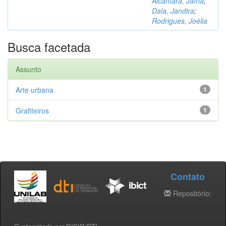
Alcântara, Jaína
;
Dala, Jandira
;
Rodrigues, Joélia
Busca facetada
Assunto
Arte urbana
1
Grafiteiros
1
Contato
Repositório: