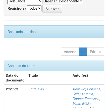
Ordenar
Registro(s)
Resultado 1-1 de 1.
Anterior
1
Póximo
Conjunto de itens:
Data do
Título
Autor(es)
documento
2023-01
Entre elas
A-mi, Jo
;
Fonseca,
Cida
;
António,
Doneta Francisco
;
Maia, Glícia
;