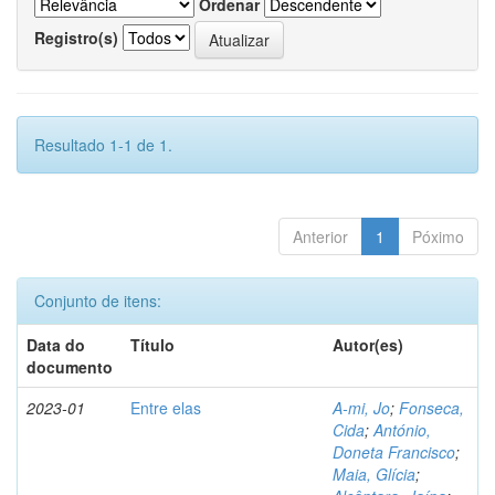
Ordenar
Registro(s)
Resultado 1-1 de 1.
Anterior
1
Póximo
Conjunto de itens:
Data do
Título
Autor(es)
documento
2023-01
Entre elas
A-mi, Jo
;
Fonseca,
Cida
;
António,
Doneta Francisco
;
Maia, Glícia
;