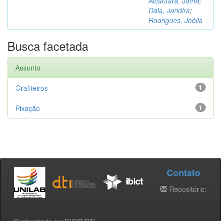
Alcântara, Jaína
;
Dala, Jandira
;
Rodrigues, Joélia
Busca facetada
Assunto
Grafiteiros
1
Pixação
1
Contato
Repositório: