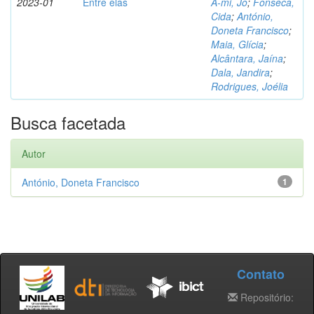
2023-01
Entre elas
A-mi, Jo
;
Fonseca,
Cida
;
António,
Doneta Francisco
;
Maia, Glícia
;
Alcântara, Jaína
;
Dala, Jandira
;
Rodrigues, Joélia
Busca facetada
Autor
António, Doneta Francisco
1
Contato
Repositório: