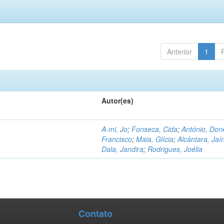
Anterior
1
Autor(es)
A-mi, Jo
;
Fonseca, Cida
;
António, Don
Francisco
;
Maia, Glícia
;
Alcântara, Jaí
Dala, Jandira
;
Rodrigues, Joélia
Contato