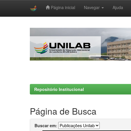
Página inicial
Navegar
Ajuda
Skip
navigation
Repositório Institucional
Página de Busca
Buscar em: