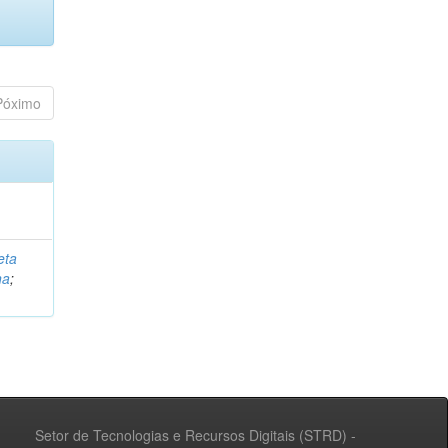
Póximo
eta
na
;
Setor de Tecnologias e Recursos Digitais (STRD) -