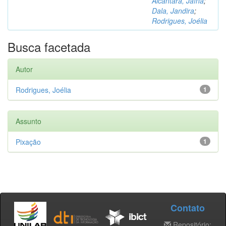
Alcântara, Jaína
;
Dala, Jandira
;
Rodrigues, Joélia
Busca facetada
Autor
Rodrigues, Joélia
1
Assunto
Pixação
1
Contato
Repositório: