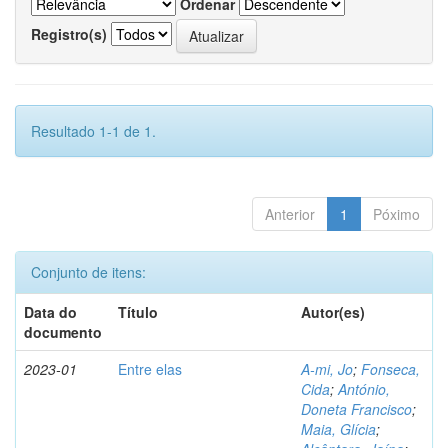
Ordenar
Registro(s)
Resultado 1-1 de 1.
Anterior
1
Póximo
Conjunto de itens:
Data do
Título
Autor(es)
documento
2023-01
Entre elas
A-mi, Jo
;
Fonseca,
Cida
;
António,
Doneta Francisco
;
Maia, Glícia
;