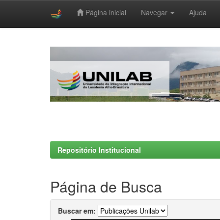
Página inicial
Navegar
Ajuda
Skip
navigation
Repositório Institucional
Página de Busca
Buscar em: