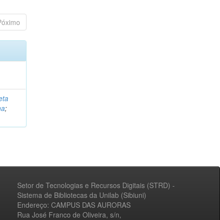
Póximo
eta
na
;
Setor de Tecnologias e Recursos Digitais (STRD) -
Sistema de Bibliotecas da Unilab (Sibiuni)
Endereço: CAMPUS DAS AURORAS
Rua José Franco de Oliveira, s/n,