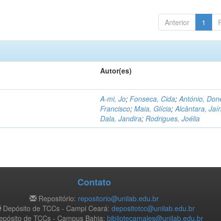
Anterior
1
Autor(es)
A-mi, Jo
;
Fonseca, Cida
;
António, Don
Francisco
;
Maia, Glícia
;
Alcântara, Jaí
Dala, Jandira
;
Rodrigues, Joélia
Contato
Repositório:
repositorio@unilab.edu.br
Depósito de TCCs - Campi Ceará:
depositotcc@unilab.edu.br
pósito de TCCs - Campus Bahia:
bibliotecamales@unilab.edu.br