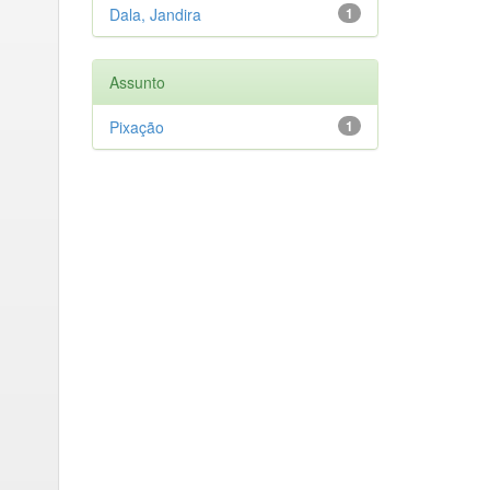
Dala, Jandira
1
Assunto
Pixação
1