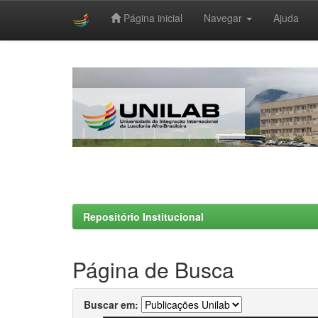
Página inicial
Navegar
Ajuda
Skip
navigation
Repositório Institucional
Página de Busca
Buscar em: