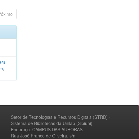
Póximo
eta
na
;
Setor de Tecnologias e Recursos Digitais (STRD) -
Sistema de Bibliotecas da Unilab (Sibiuni)
Endereço: CAMPUS DAS AURORAS
Rua José Franco de Oliveira, s/n,