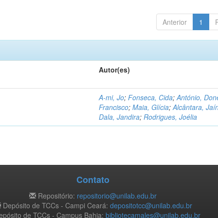
Anterior
1
Autor(es)
A-mi, Jo
;
Fonseca, Cida
;
António, Don
Francisco
;
Maia, Glícia
;
Alcântara, Jaí
Dala, Jandira
;
Rodrigues, Joélia
Contato
Repositório:
repositorio@unilab.edu.br
Depósito de TCCs - Campi Ceará:
depositotcc@unilab.edu.br
pósito de TCCs - Campus Bahia:
bibliotecamales@unilab.edu.br