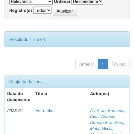
Ordenar
Registro(s)
Resultado 1-1 de 1.
Anterior
1
Póximo
Conjunto de itens:
Data do
Título
Autor(es)
documento
2023-01
Entre elas
A-mi, Jo
;
Fonseca,
Cida
;
António,
Doneta Francisco
;
Maia, Glícia
;