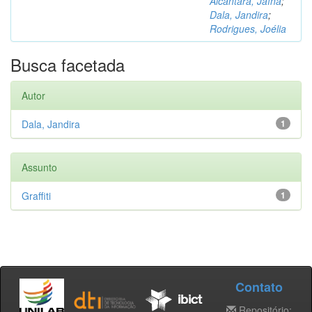
Alcântara, Jaína
;
Dala, Jandira
;
Rodrigues, Joélia
Busca facetada
Autor
Dala, Jandira
1
Assunto
Graffiti
1
Contato
Repositório: