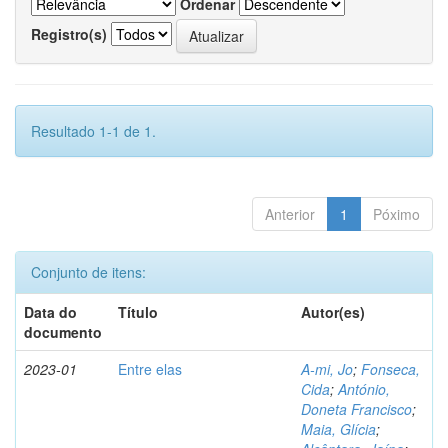
Ordenar
Registro(s)
Resultado 1-1 de 1.
Anterior
1
Póximo
Conjunto de itens:
Data do
Título
Autor(es)
documento
2023-01
Entre elas
A-mi, Jo
;
Fonseca,
Cida
;
António,
Doneta Francisco
;
Maia, Glícia
;