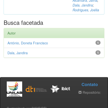
Alcântara, Jaína
;
Dala, Jandira
;
Rodrigues, Joélia
Busca facetada
Autor
António, Doneta Francisco
1
Dala, Jandira
1
Contato
Repositório: