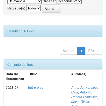
Ordenar
Registro(s)
Resultado 1-1 de 1.
Anterior
1
Póximo
Conjunto de itens:
Data do
Título
Autor(es)
documento
2023-01
Entre elas
A-mi, Jo
;
Fonseca,
Cida
;
António,
Doneta Francisco
;
Maia, Glícia
;