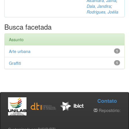
Alcântara, Jaína
;
Dala, Jandira
;
Rodrigues, Joélia
Busca facetada
Assunto
Arte urbana
1
Graffiti
1
Contato
Repositório: