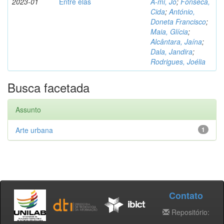
2023-01
Entre elas
A-mi, Jo
;
Fonseca,
Cida
;
António,
Doneta Francisco
;
Maia, Glícia
;
Alcântara, Jaína
;
Dala, Jandira
;
Rodrigues, Joélia
Busca facetada
Assunto
Arte urbana
1
Contato
Repositório: