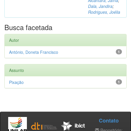
Alcântara, Jaína
;
Dala, Jandira
;
Rodrigues, Joélia
Busca facetada
Autor
António, Doneta Francisco
1
Assunto
Pixação
1
Contato
Repositório: