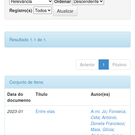
Ordenar
Registro(s)
Resultado 1-1 de 1.
Anterior
1
Póximo
Conjunto de itens:
Data do
Título
Autor(es)
documento
2023-01
Entre elas
A-mi, Jo
;
Fonseca,
Cida
;
António,
Doneta Francisco
;
Maia, Glícia
;