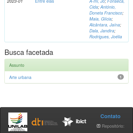
2023-01
Entre elas
A-mi, Jo
;
Fonseca,
Cida
;
António,
Doneta Francisco
;
Maia, Glícia
;
Alcântara, Jaína
;
Dala, Jandira
;
Rodrigues, Joélia
Busca facetada
Assunto
Arte urbana
1
Contato
Repositório: