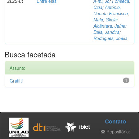
2023-01
Entre elas
A-mi, Jo
;
Fonseca,
Cida
;
António,
Doneta Francisco
;
Maia, Glícia
;
Alcântara, Jaína
;
Dala, Jandira
;
Rodrigues, Joélia
Busca facetada
Assunto
Graffiti
1
Contato
Repositório: