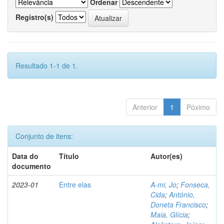
Ordenar
Registro(s)
Resultado 1-1 de 1.
Anterior
1
Póximo
Conjunto de itens:
Data do
Título
Autor(es)
documento
2023-01
Entre elas
A-mi, Jo
;
Fonseca,
Cida
;
António,
Doneta Francisco
;
Maia, Glícia
;