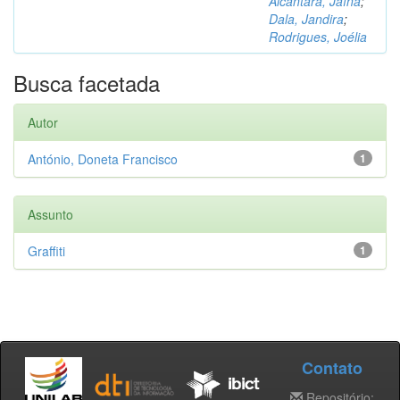
Alcântara, Jaína
;
Dala, Jandira
;
Rodrigues, Joélia
Busca facetada
Autor
António, Doneta Francisco
1
Assunto
Graffiti
1
Contato
Repositório: