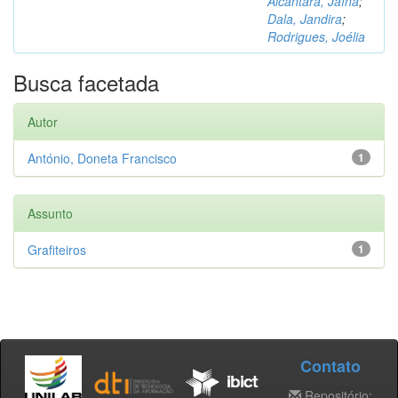
Alcântara, Jaína
;
Dala, Jandira
;
Rodrigues, Joélia
Busca facetada
Autor
António, Doneta Francisco
1
Assunto
Grafiteiros
1
Contato
Repositório: