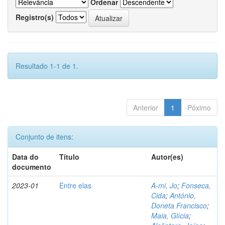
Ordenar
Registro(s)
Resultado 1-1 de 1.
Anterior
1
Póximo
Conjunto de itens:
Data do
Título
Autor(es)
documento
2023-01
Entre elas
A-mi, Jo
;
Fonseca,
Cida
;
António,
Doneta Francisco
;
Maia, Glícia
;