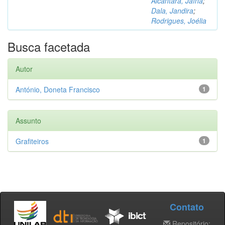
Alcântara, Jaína
;
Dala, Jandira
;
Rodrigues, Joélia
Busca facetada
Autor
António, Doneta Francisco
1
Assunto
Grafiteiros
1
Contato
Repositório: