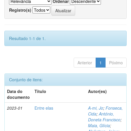
Ordenar
Registro(s)
Resultado 1-1 de 1.
Anterior
1
Póximo
Conjunto de itens:
Data do
Título
Autor(es)
documento
2023-01
Entre elas
A-mi, Jo
;
Fonseca,
Cida
;
António,
Doneta Francisco
;
Maia, Glícia
;