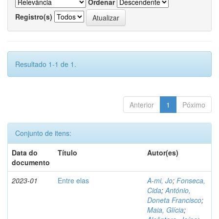
Ordenar
Registro(s)
Resultado 1-1 de 1.
Anterior
1
Póximo
Conjunto de itens:
Data do
Título
Autor(es)
documento
2023-01
Entre elas
A-mi, Jo
;
Fonseca,
Cida
;
António,
Doneta Francisco
;
Maia, Glícia
;