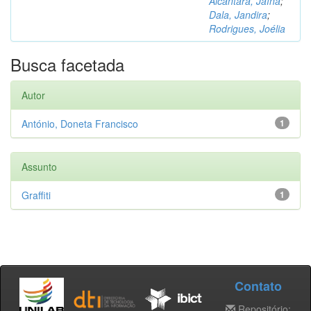
Alcântara, Jaína
;
Dala, Jandira
;
Rodrigues, Joélia
Busca facetada
Autor
António, Doneta Francisco
1
Assunto
Graffiti
1
Contato
Repositório: