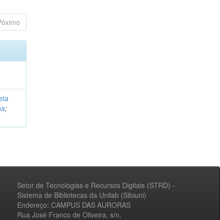
Póximo
eta
na
;
Setor de Tecnologias e Recursos Digitais (STRD) -
Sistema de Bibliotecas da Unilab (Sibiuni)
Endereço: CAMPUS DAS AURORAS
Rua José Franco de Oliveira, s/n,