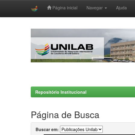
Página inicial
Navegar
Ajuda
Skip
navigation
Repositório Institucional
Página de Busca
Buscar em: