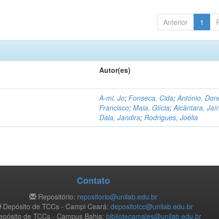
Anterior
1
Autor(es)
A-mi, Jo
;
Fonseca, Cida
;
António, Don
Francisco
;
Maia, Glícia
;
Alcântara, Jaí
Dala, Jandira
;
Rodrigues, Joélia
Contato
Repositório:
repositorio@unilab.edu.br
Depósito de TCCs - Campi Ceará:
depositotcc@unilab.edu.br
pósito de TCCs - Campus Bahia:
bibliotecamales@unilab.edu.br