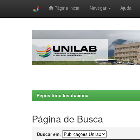
Página inicial
Navegar
Ajuda
Skip
navigation
Repositório Institucional
Página de Busca
Buscar em: