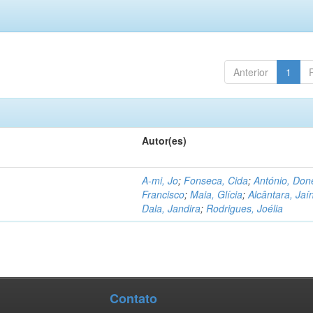
Anterior
1
Autor(es)
A-mi, Jo
;
Fonseca, Cida
;
António, Don
Francisco
;
Maia, Glícia
;
Alcântara, Jaí
Dala, Jandira
;
Rodrigues, Joélia
Contato