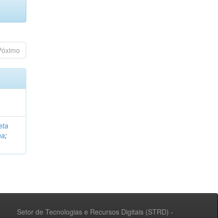
Póximo
eta
na
;
Setor de Tecnologias e Recursos Digitais (STRD) -