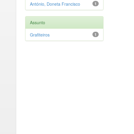
António, Doneta Francisco
1
Assunto
Grafiteiros
1