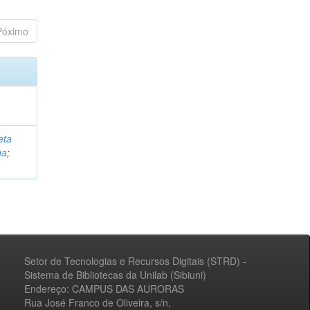
Póximo
eta
na
;
Setor de Tecnologias e Recursos Digitais (STRD) -
Sistema de Bibliotecas da Unilab (Sibiuni)
Endereço: CAMPUS DAS AURORAS
Rua José Franco de Oliveira, s/n,