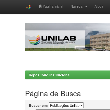
Página inicial
Navegar
Ajuda
Skip
navigation
Repositório Institucional
Página de Busca
Buscar em: