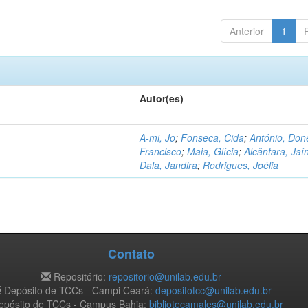
Anterior
1
Autor(es)
A-mi, Jo
;
Fonseca, Cida
;
António, Don
Francisco
;
Maia, Glícia
;
Alcântara, Jaí
Dala, Jandira
;
Rodrigues, Joélia
Contato
Repositório:
repositorio@unilab.edu.br
Depósito de TCCs - Campi Ceará:
depositotcc@unilab.edu.br
pósito de TCCs - Campus Bahia:
bibliotecamales@unilab.edu.br