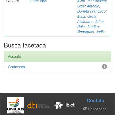
2023-01
Entre elas
A-mi, Jo
;
Fonseca,
Cida
;
António,
Doneta Francisco
;
Maia, Glícia
;
Alcântara, Jaína
;
Dala, Jandira
;
Rodrigues, Joélia
Busca facetada
Assunto
Grafiteiros
1
Contato
Repositório: