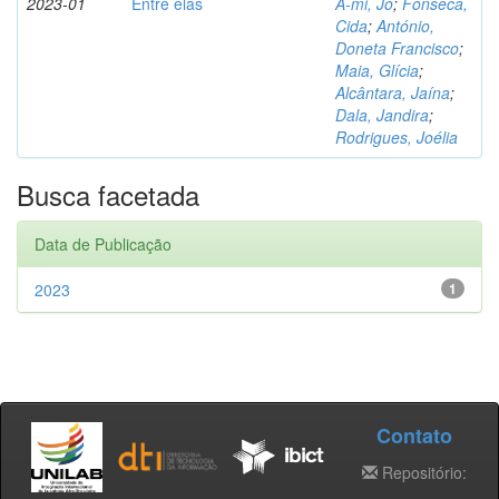
2023-01
Entre elas
A-mi, Jo
;
Fonseca,
Cida
;
António,
Doneta Francisco
;
Maia, Glícia
;
Alcântara, Jaína
;
Dala, Jandira
;
Rodrigues, Joélia
Busca facetada
Data de Publicação
2023
1
Contato
Repositório: