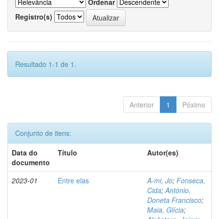
Ordenar
Registro(s)
Resultado 1-1 de 1.
Anterior
1
Póximo
Conjunto de itens:
Data do
Título
Autor(es)
documento
2023-01
Entre elas
A-mi, Jo
;
Fonseca,
Cida
;
António,
Doneta Francisco
;
Maia, Glícia
;