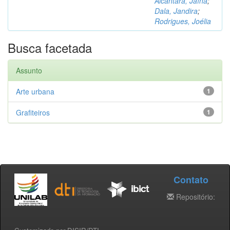
Alcântara, Jaína
;
Dala, Jandira
;
Rodrigues, Joélia
Busca facetada
Assunto
Arte urbana
1
Grafiteiros
1
Contato
Repositório: