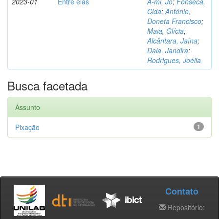
2023-01
Entre elas
A-mi, Jo
;
Fonseca,
Cida
;
António,
Doneta Francisco
;
Maia, Glícia
;
Alcântara, Jaína
;
Dala, Jandira
;
Rodrigues, Joélia
Busca facetada
Assunto
Pixação
1
Contato
Repositório: