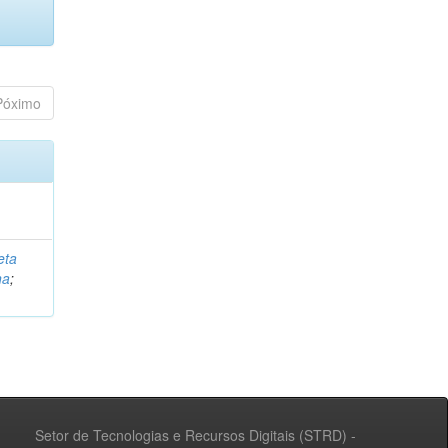
Póximo
eta
na
;
Setor de Tecnologias e Recursos Digitais (STRD) -