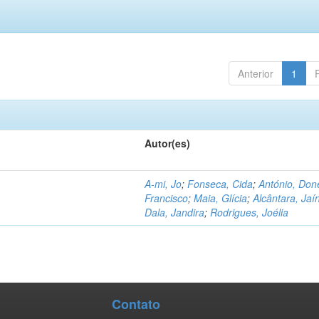
Anterior
1
Autor(es)
A-mi, Jo
;
Fonseca, Cida
;
António, Don
Francisco
;
Maia, Glícia
;
Alcântara, Jaí
Dala, Jandira
;
Rodrigues, Joélia
Contato