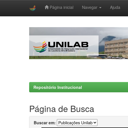
Página inicial
Navegar
Ajuda
Skip
navigation
Repositório Institucional
Página de Busca
Buscar em: