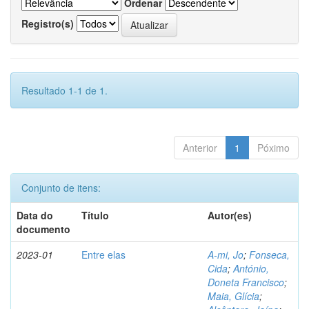
Ordenar
Registro(s)
Resultado 1-1 de 1.
Anterior
1
Póximo
Conjunto de itens:
Data do
Título
Autor(es)
documento
2023-01
Entre elas
A-mi, Jo
;
Fonseca,
Cida
;
António,
Doneta Francisco
;
Maia, Glícia
;