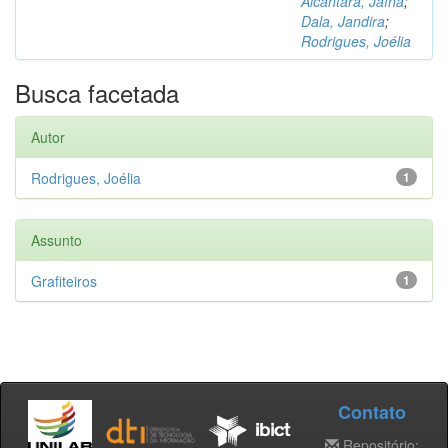
Alcântara, Jaína
;
Dala, Jandira
;
Rodrigues, Joélia
Busca facetada
Autor
Rodrigues, Joélia
1
Assunto
Grafiteiros
1
Contato
Repositório: