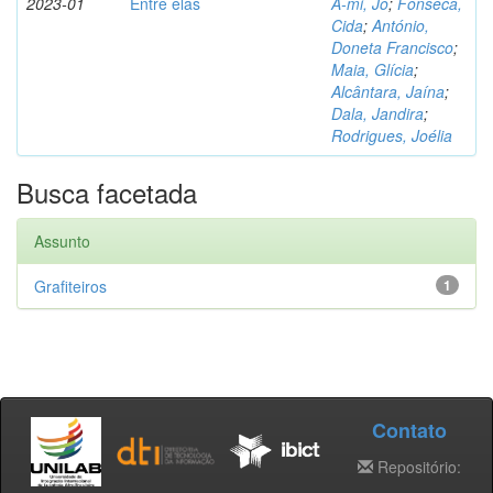
2023-01
Entre elas
A-mi, Jo
;
Fonseca,
Cida
;
António,
Doneta Francisco
;
Maia, Glícia
;
Alcântara, Jaína
;
Dala, Jandira
;
Rodrigues, Joélia
Busca facetada
Assunto
Grafiteiros
1
Contato
Repositório: