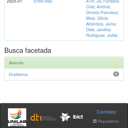
2023-01
Entre elas
A-mi, Jo
;
Fonseca,
Cida
;
António,
Doneta Francisco
;
Maia, Glícia
;
Alcântara, Jaína
;
Dala, Jandira
;
Rodrigues, Joélia
Busca facetada
Assunto
Grafiteiros
1
Contato
Repositório: