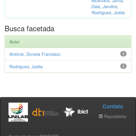
Alcântara, Jaína
;
Dala, Jandira
;
Rodrigues, Joélia
Busca facetada
Autor
António, Doneta Francisco
1
Rodrigues, Joélia
1
Contato
Repositório: