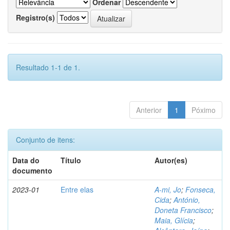
Ordenar
Registro(s)
Resultado 1-1 de 1.
Anterior
1
Póximo
Conjunto de itens:
Data do
Título
Autor(es)
documento
2023-01
Entre elas
A-mi, Jo
;
Fonseca,
Cida
;
António,
Doneta Francisco
;
Maia, Glícia
;