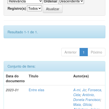
Ordenar
Registro(s)
Resultado 1-1 de 1.
Anterior
1
Póximo
Conjunto de itens:
Data do
Título
Autor(es)
documento
2023-01
Entre elas
A-mi, Jo
;
Fonseca,
Cida
;
António,
Doneta Francisco
;
Maia, Glícia
;