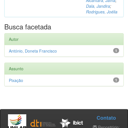
Alcântara, Jaína
;
Dala, Jandira
;
Rodrigues, Joélia
Busca facetada
Autor
António, Doneta Francisco
1
Assunto
Pixação
1
Contato
Repositório: