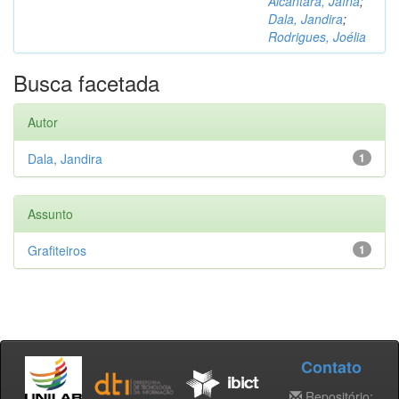
Alcântara, Jaína
;
Dala, Jandira
;
Rodrigues, Joélia
Busca facetada
Autor
Dala, Jandira
1
Assunto
Grafiteiros
1
Contato
Repositório: