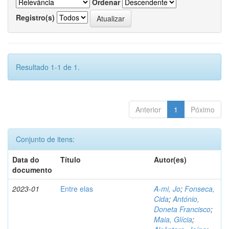
Ordenar
Registro(s)
Resultado 1-1 de 1.
Anterior
1
Póximo
Conjunto de itens:
Data do
Título
Autor(es)
documento
2023-01
Entre elas
A-mi, Jo
;
Fonseca,
Cida
;
António,
Doneta Francisco
;
Maia, Glícia
;