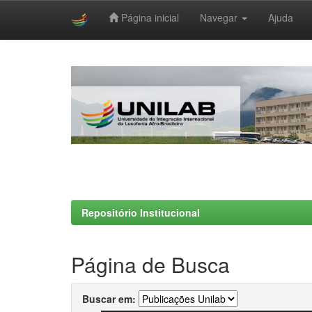
Página inicial
Navegar
Ajuda
Skip
navigation
Repositório Institucional
Página de Busca
Buscar em: