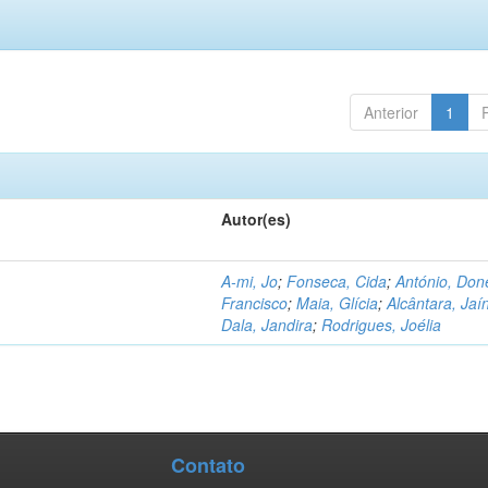
Anterior
1
Autor(es)
A-mi, Jo
;
Fonseca, Cida
;
António, Don
Francisco
;
Maia, Glícia
;
Alcântara, Jaí
Dala, Jandira
;
Rodrigues, Joélia
Contato