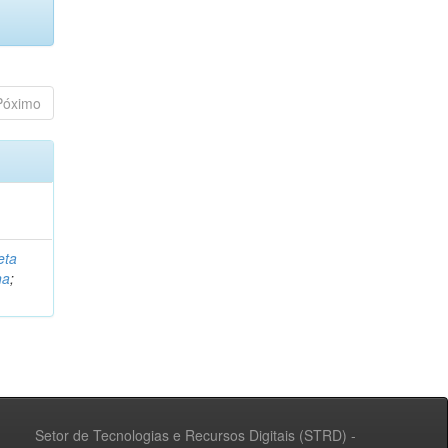
Póximo
eta
na
;
Setor de Tecnologias e Recursos Digitais (STRD) -