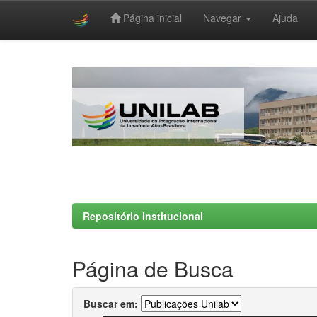
Página inicial
Navegar
Ajuda
Skip
navigation
Repositório Institucional
Página de Busca
Buscar em: