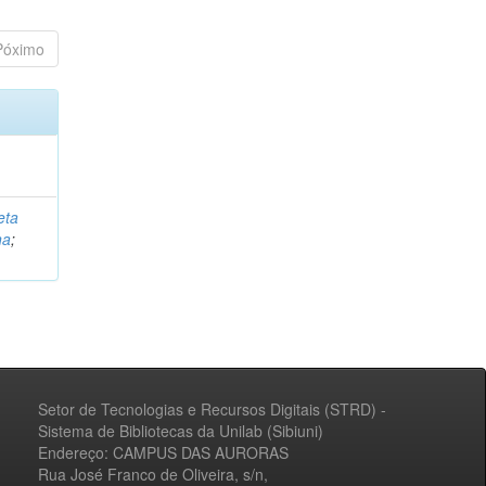
Póximo
eta
na
;
Setor de Tecnologias e Recursos Digitais (STRD) -
Sistema de Bibliotecas da Unilab (Sibiuni)
Endereço: CAMPUS DAS AURORAS
Rua José Franco de Oliveira, s/n,