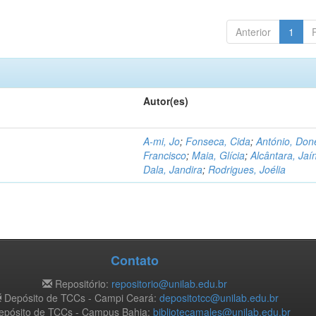
Anterior
1
Autor(es)
A-mi, Jo
;
Fonseca, Cida
;
António, Don
Francisco
;
Maia, Glícia
;
Alcântara, Jaí
Dala, Jandira
;
Rodrigues, Joélia
Contato
Repositório:
repositorio@unilab.edu.br
Depósito de TCCs - Campi Ceará:
depositotcc@unilab.edu.br
pósito de TCCs - Campus Bahia:
bibliotecamales@unilab.edu.br