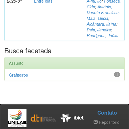
2023-01
Entre elas
A-mi, Jo
;
Fonseca,
Cida
;
António,
Doneta Francisco
;
Maia, Glícia
;
Alcântara, Jaína
;
Dala, Jandira
;
Rodrigues, Joélia
Busca facetada
Assunto
Grafiteiros
1
Contato
Repositório: