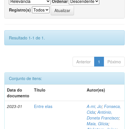
Ordenar
Registro(s)
Resultado 1-1 de 1.
Anterior
1
Póximo
Conjunto de itens:
Data do
Título
Autor(es)
documento
2023-01
Entre elas
A-mi, Jo
;
Fonseca,
Cida
;
António,
Doneta Francisco
;
Maia, Glícia
;