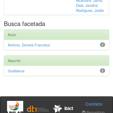
Alcântara, Jaína
;
Dala, Jandira
;
Rodrigues, Joélia
Busca facetada
Autor
António, Doneta Francisco
1
Assunto
Grafiteiros
1
Contato
Repositório: