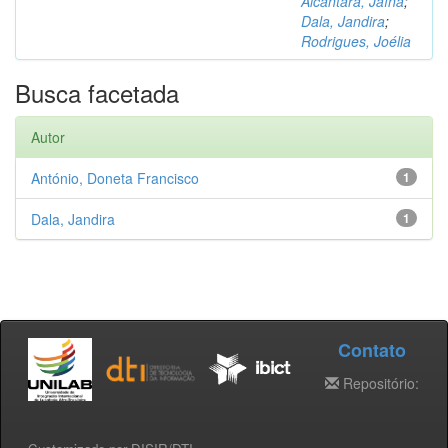
Alcântara, Jaína
;
Dala, Jandira
;
Rodrigues, Joélia
Busca facetada
Autor
António, Doneta Francisco
1
Dala, Jandira
1
Contato
Repositório: