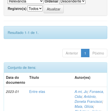
Ordenar
Registro(s)
Resultado 1-1 de 1.
Anterior
1
Póximo
Conjunto de itens:
Data do
Título
Autor(es)
documento
2023-01
Entre elas
A-mi, Jo
;
Fonseca,
Cida
;
António,
Doneta Francisco
;
Maia, Glícia
;