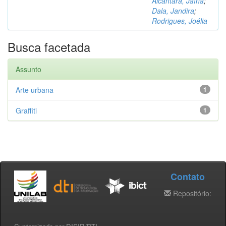
Alcântara, Jaína
;
Dala, Jandira
;
Rodrigues, Joélia
Busca facetada
Assunto
Arte urbana
1
Graffiti
1
Contato
Repositório: