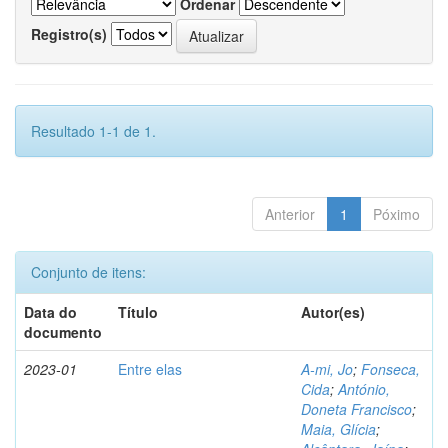
Ordenar
Registro(s)
Resultado 1-1 de 1.
Anterior
1
Póximo
Conjunto de itens:
Data do
Título
Autor(es)
documento
2023-01
Entre elas
A-mi, Jo
;
Fonseca,
Cida
;
António,
Doneta Francisco
;
Maia, Glícia
;