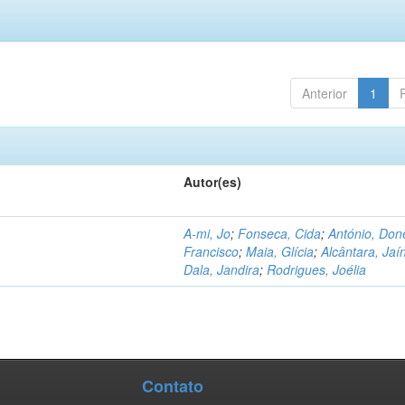
Anterior
1
Autor(es)
A-mi, Jo
;
Fonseca, Cida
;
António, Don
Francisco
;
Maia, Glícia
;
Alcântara, Jaí
Dala, Jandira
;
Rodrigues, Joélia
Contato