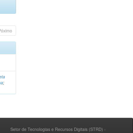
Póximo
eta
na
;
Setor de Tecnologias e Recursos Digitais (STRD) -