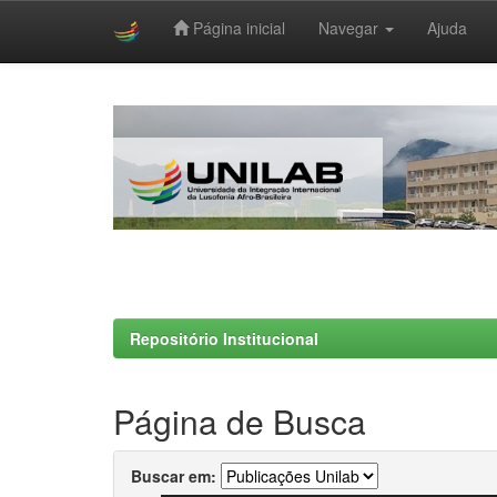
Página inicial
Navegar
Ajuda
Skip
navigation
Repositório Institucional
Página de Busca
Buscar em: