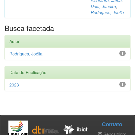
Alcântara, Jaína
;
Dala, Jandira
;
Rodrigues, Joélia
Busca facetada
Autor
Rodrigues, Joélia
1
Data de Publicação
2023
1
Contato
Repositório: