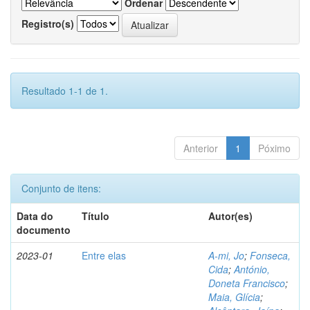
Ordenar
Registro(s)
Resultado 1-1 de 1.
Anterior
1
Póximo
Conjunto de itens:
Data do
Título
Autor(es)
documento
2023-01
Entre elas
A-mi, Jo
;
Fonseca,
Cida
;
António,
Doneta Francisco
;
Maia, Glícia
;