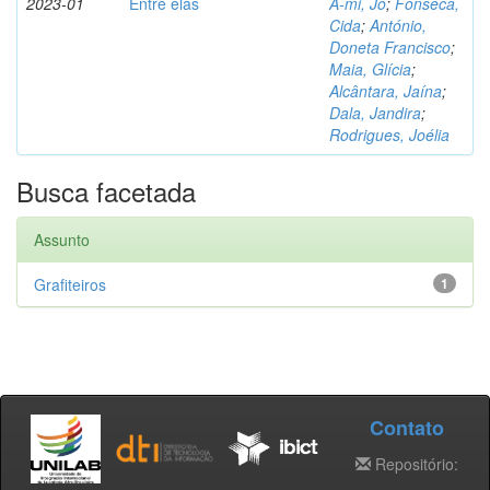
2023-01
Entre elas
A-mi, Jo
;
Fonseca,
Cida
;
António,
Doneta Francisco
;
Maia, Glícia
;
Alcântara, Jaína
;
Dala, Jandira
;
Rodrigues, Joélia
Busca facetada
Assunto
Grafiteiros
1
Contato
Repositório: