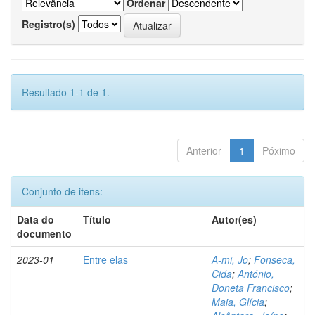
Ordenar
Registro(s)
Resultado 1-1 de 1.
Anterior
1
Póximo
Conjunto de itens:
Data do
Título
Autor(es)
documento
2023-01
Entre elas
A-mi, Jo
;
Fonseca,
Cida
;
António,
Doneta Francisco
;
Maia, Glícia
;