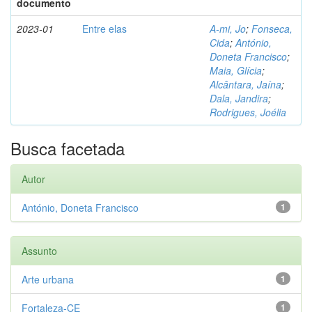
documento
2023-01
Entre elas
A-mi, Jo
;
Fonseca,
Cida
;
António,
Doneta Francisco
;
Maia, Glícia
;
Alcântara, Jaína
;
Dala, Jandira
;
Rodrigues, Joélia
Busca facetada
Autor
António, Doneta Francisco
1
Assunto
Arte urbana
1
Fortaleza-CE
1