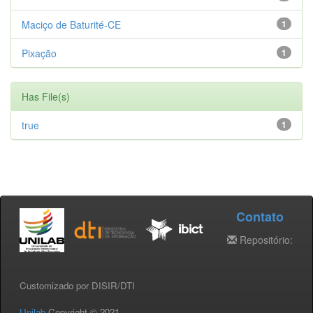
Maciço de Baturité-CE
1
Pixação
1
Has File(s)
true
1
Contato
Repositório:
Customizado por DISIR/DTI
Unilab
Copyright © 2021