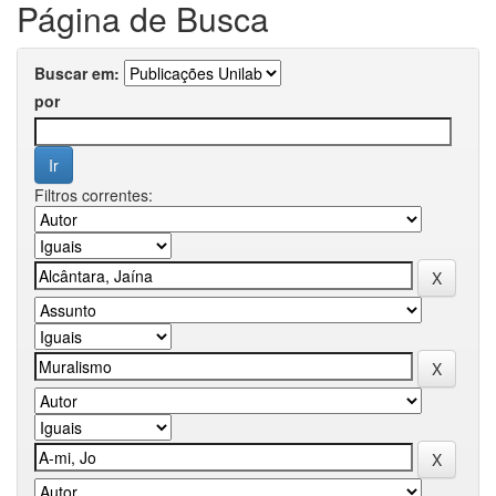
Página de Busca
Buscar em:
por
Filtros correntes: