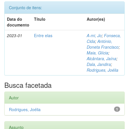
Conjunto de itens:
Data do
Título
Autor(es)
documento
2023-01
Entre elas
A-mi, Jo
;
Fonseca,
Cida
;
António,
Doneta Francisco
;
Maia, Glícia
;
Alcântara, Jaína
;
Dala, Jandira
;
Rodrigues, Joélia
Busca facetada
Autor
Rodrigues, Joélia
1
Assunto