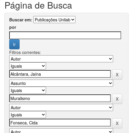
Página de Busca
Buscar em:
por
Filtros correntes: