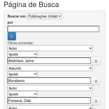
Página de Busca
Buscar em:
por
Filtros correntes: