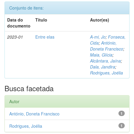
Conjunto de itens:
Data do
Título
Autor(es)
documento
2023-01
Entre elas
A-mi, Jo
;
Fonseca,
Cida
;
António,
Doneta Francisco
;
Maia, Glícia
;
Alcântara, Jaína
;
Dala, Jandira
;
Rodrigues, Joélia
Busca facetada
Autor
António, Doneta Francisco
1
Rodrigues, Joélia
1