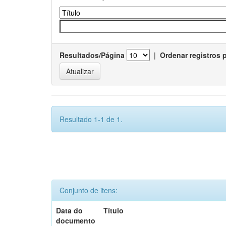
Resultados/Página
|
Ordenar registros 
Resultado 1-1 de 1.
Conjunto de itens:
Data do
Título
documento