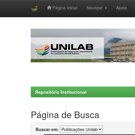
Página inicial
Navegar
Ajuda
Skip
navigation
Repositório Institucional
Página de Busca
Buscar em: