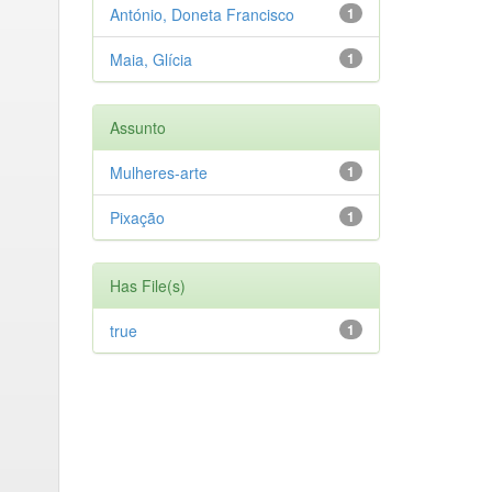
António, Doneta Francisco
1
Maia, Glícia
1
Assunto
Mulheres-arte
1
Pixação
1
Has File(s)
true
1